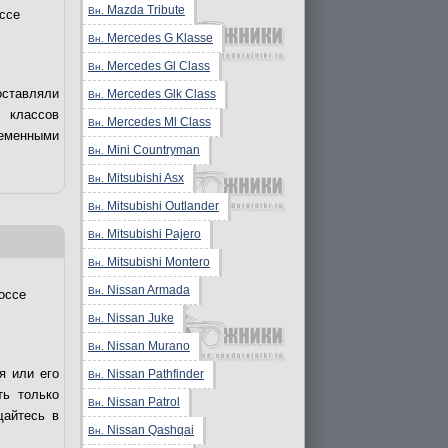
Mazda Tribute
Вн.
ссе
Mercedes G Klasse
Вн.
Mercedes Gl Class
Вн.
оставляли
Mercedes Glk Class
Вн.
 классов
Mercedes Ml Class
Вн.
еменными
Mini Countryman
Вн.
Mitsubishi Asx
Вн.
Mitsubishi Outlander
Вн.
Mitsubishi Pajero
Вн.
Mitsubishi Montero
Вн.
Nissan Armada
Вн.
оссе
Nissan Juke
Вн.
Nissan Murano
Вн.
я или его
Nissan Pathfinder
Вн.
ть только
Nissan Patrol
Вн.
щайтесь в
Nissan Qashqai
Вн.