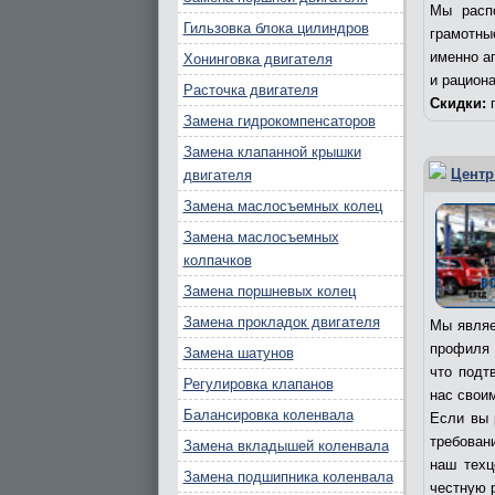
Мы расп
Гильзовка блока цилиндров
грамотны
именно а
Хонинговка двигателя
и рацион
Расточка двигателя
Скидки:
п
Замена гидрокомпенсаторов
Замена клапанной крышки
Центр
двигателя
Замена маслосъемных колец
Замена маслосъемных
колпачков
Замена поршневых колец
Замена прокладок двигателя
Мы являе
профиля 
Замена шатунов
что подт
Регулировка клапанов
нас свои
Балансировка коленвала
Если вы 
требовани
Замена вкладышей коленвала
наш техц
Замена подшипника коленвала
честную 