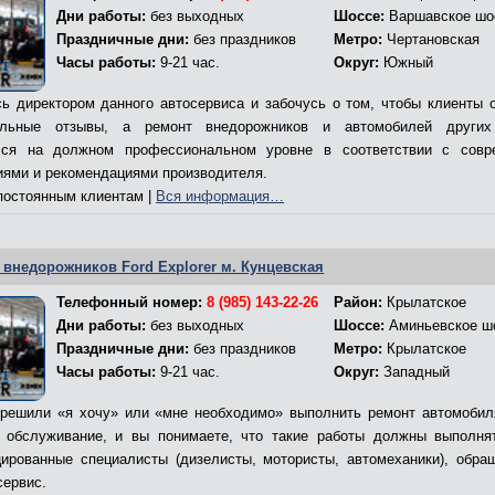
Дни работы:
без выходных
Шоссе:
Варшавское шо
Праздничные дни:
без праздников
Метро:
Чертановская
Часы работы:
9-21 час.
Округ:
Южный
ь директором данного автосервиса и забочусь о том, чтобы клиенты 
ельные отзывы, а ремонт внедорожников и автомобилей других
лся на должном профессиональном уровне в соответствии с совр
иями и рекомендациями производителя.
остоянным клиентам |
Вся информация…
 внедорожников Ford Explorer м. Кунцевская
Телефонный номер:
8 (985) 143-22-26
Район:
Крылатское
Дни работы:
без выходных
Шоссе:
Аминьевское ш
Праздничные дни:
без праздников
Метро:
Крылатское
Часы работы:
9-21 час.
Округ:
Западный
решили «я хочу» или «мне необходимо» выполнить ремонт автомобил
 обслуживание, и вы понимаете, что такие работы должны выполня
ированные специалисты (дизелисты, мотористы, автомеханики), обра
сервис.