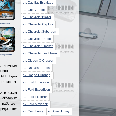
Cadillac Escalade
Вн.
Chery Tiggo
Вн.
Chevrolet Blazer
Вн.
й подвески
Chevrolet Captiva
Вн.
Chevrolet Suburban
Вн.
Chevrolet Tahoe
Вн.
Chevrolet Tracker
Вн.
Chevrolet Trailblazer
Вн.
ионирования
Citroen C-Crosser
Вн.
ь типичные
Daihatsu Terios
Вн.
равно.
Dodge Durango
Вн.
ы АКПП для
 элемента.
Ford Excursion
Вн.
Ford Expedition
Вн.
о, в каком
Ford Explorer
Вн.
 некоторых
 работают
Ford Maverick
Вн.
среди этих
Gmc Envoy
Gmc Jimmy
Вн.
Вн.