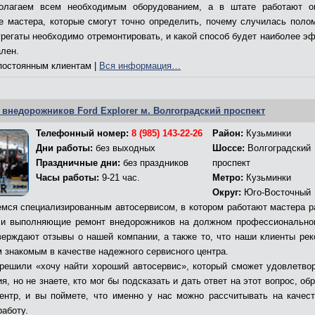
олагаем всем необходимым оборудованием, а в штате работают о
е мастера, которые смогут точно определить, почему случилась полом
грегаты необходимо отремонтировать, и какой способ будет наиболее э
ален.
остоянным клиентам |
Вся информация…
 внедорожников Ford Explorer м. Волгоградский проспект
Телефонный номер:
8 (985) 143-22-26
Район:
Кузьминки
Дни работы:
без выходных
Шоссе:
Волгоградский
Праздничные дни:
без праздников
проспект
Часы работы:
9-21 час.
Метро:
Кузьминки
Округ:
Юго-Восточный
мся специализированным автосервисом, в котором работают мастера р
и выполняющие ремонт внедорожников на должном профессионально
верждают отзывы о нашей компании, а также то, что наши клиенты ре
м знакомым в качестве надежного сервисного центра.
решили «хочу найти хороший автосервис», который сможет удовлетво
я, но не знаете, кто мог бы подсказать и дать ответ на этот вопрос, об
ентр, и вы поймете, что именно у нас можно рассчитывать на качес
работу.