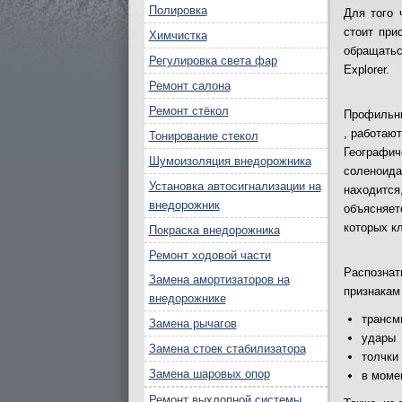
Полировка
Для того 
стоит при
Химчистка
обращатьс
Регулировка света фар
Explorer.
Ремонт салона
Ремонт стёкол
Профильны
, работаю
Тонирование стекол
Географи
Шумоизоляция внедорожника
соленоида
Установка автосигнализации на
находитс
внедорожник
объясняет
которых к
Покраска внедорожника
Ремонт ходовой части
Распозна
Замена амортизаторов на
признакам 
внедорожнике
трансм
Замена рычагов
удары
Замена стоек стабилизатора
толчки
Замена шаровых опор
в моме
Ремонт выхлопной системы