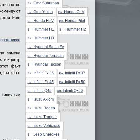
Gmc Suburban
Вн.
ственно не
екомендуют
Gmc Yukon
Honda Cr-V
Вн.
Вн.
а для Ford
Honda Hr-V
Honda Pilot
Вн.
Вн.
Hummer H1
Hummer H2
Вн.
Вн.
Hummer H3
Вн.
дорожников
Hyundai Santa Fe
Вн.
по замене
Hyundai Terracan
Вн.
х техцентр
Hyundai Tucson
Вн.
этот факт
, съехав с
Infiniti Fx 35
Infiniti Fx 37
Вн.
Вн.
Infiniti Fx 45
Infiniti Fx 50
Вн.
Вн.
Infiniti Q45
Infiniti Qx56
Вн.
Вн.
 типичным
Isuzu Axiom
Вн.
Isuzu Rodeo
Вн.
Isuzu Trooper
Вн.
Isuzu Vehicross
Вн.
Jeep Cherokee
Вн.