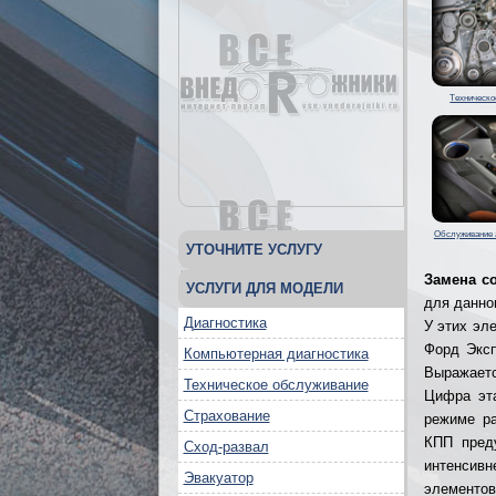
Техническо
Обслуживание 
УТОЧНИТЕ УСЛУГУ
Замена со
УСЛУГИ ДЛЯ МОДЕЛИ
для данно
Диагностика
У этих эл
Форд Эксп
Компьютерная диагностика
Выражаетс
Техническое обслуживание
Цифра эта
Страхование
режиме ра
КПП пред
Сход-развал
интенсивн
Эвакуатор
элементов