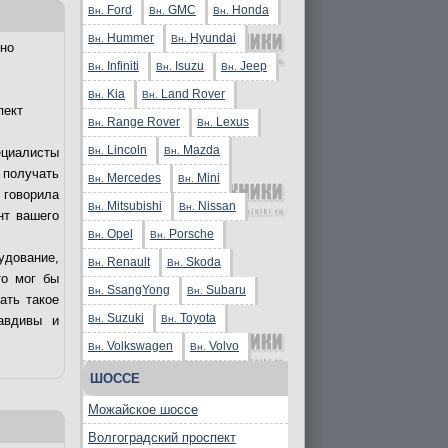
Ford
GMC
Honda
Вн.
Вн.
Вн.
Hummer
Hyundai
Вн.
Вн.
но
Infiniti
Isuzu
Jeep
Вн.
Вн.
Вн.
Kia
Land Rover
Вн.
Вн.
пект
Range Rover
Lexus
Вн.
Вн.
Lincoln
Mazda
Вн.
Вн.
ециалисты
получать
Mercedes
Mini
Вн.
Вн.
 говорила
Mitsubishi
Nissan
Вн.
Вн.
нт вашего
Opel
Porsche
Вн.
Вн.
удование,
Renault
Skoda
Вн.
Вн.
то мог бы
SsangYong
Subaru
Вн.
Вн.
ать такое
Suzuki
Toyota
Вн.
Вн.
авдивы и
Volkswagen
Volvo
Вн.
Вн.
ШОССЕ
Можайское шоссе
Волгоградский проспект