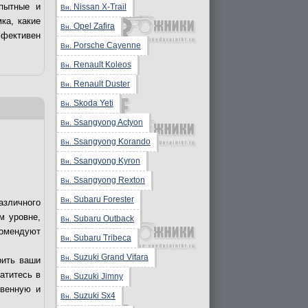
пытные и
Nissan X-Trail
Вн.
ка, какие
Opel Zafira
Вн.
ффективен
Porsche Cayenne
Вн.
Renault Koleos
Вн.
Renault Duster
Вн.
Skoda Yeti
Вн.
Ssangyong Actyon
Вн.
Ssangyong Korando
Вн.
Ssangyong Kyron
Вн.
Ssangyong Rexton
Вн.
Subaru Forester
Вн.
азличного
м уровне,
Subaru Outback
Вн.
комендуют
Subaru Tribeca
Вн.
Suzuki Grand Vitara
Вн.
рить ваши
ратитесь в
Suzuki Jimny
Вн.
твенную и
Suzuki Sx4
Вн.