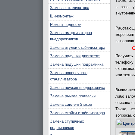
Также, из
в разы у
Замена катализатора
внутренни
Шиномонтаж
Ремонт подвески
Работающ
Замена амортизаторов
мероприят
внедорожников
выполняют
Замена втулки стабилизатора
С
Замена подушки двигателя
Получить 
телефону 
Замена подушки подрамника
складывае
Замена поперечного
или техни
стабилизатора
Замена пружин внедорожника
Выполняе
Замена рычага подвески
либо запо
описана с
Замена сайлентблоков
Также, не
Замена стойки стабилизатора
вопросы, о
Замена ступичных
Центр
подшипников