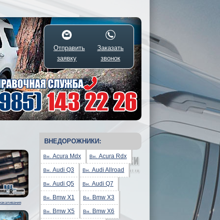
Отправить
Заказать
заявку
звонок
ВНЕДОРОЖНИКИ:
Acura Mdx
Acura Rdx
Вн.
Вн.
Audi Q3
Audi Allroad
Вн.
Вн.
Audi Q5
Audi Q7
Вн.
Вн.
Bmw X1
Bmw X3
Вн.
Вн.
накаливания
Bmw X5
Bmw X6
Вн.
Вн.