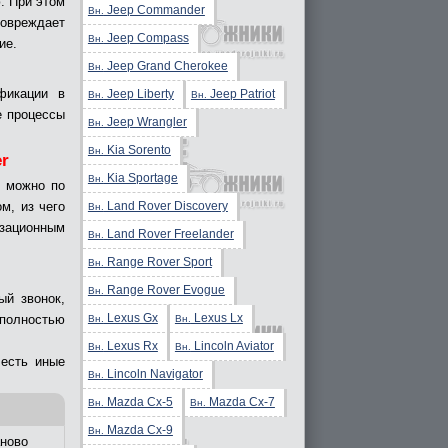
. При этом
Jeep Commander
Вн.
овреждает
Jeep Compass
Вн.
ие.
Jeep Grand Cherokee
Вн.
фикации в
Jeep Liberty
Jeep Patriot
Вн.
Вн.
е процессы
Jeep Wrangler
Вн.
Kia Sorento
Вн.
er
Kia Sportage
Вн.
r можно по
Land Rover Discovery
м, из чего
Вн.
изационным
Land Rover Freelander
Вн.
Range Rover Sport
Вн.
Range Rover Evogue
Вн.
й звонок,
Lexus Gx
Lexus Lx
 полностью
Вн.
Вн.
Lexus Rx
Lincoln Aviator
Вн.
Вн.
 есть иные
Lincoln Navigator
Вн.
Mazda Cx-5
Mazda Cx-7
Вн.
Вн.
Mazda Cx-9
Вн.
ново