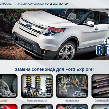
 EXPLORER
→
ЗАМЕНА СОЛЕНОИДА
ФОРД ЭКСПЛОРЕР
Замена соленоида для Ford Explorer
онт акпп
Замена амортизаторов
Автоэлектрика
Замена свечей 