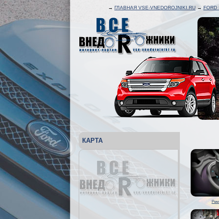
→
ГЛАВНАЯ VSE-VNEDOROJNIKI.RU
→
FORD
КАРТА
Рем