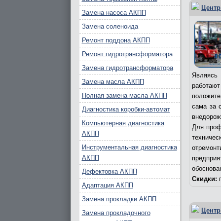
Центр
Замена насоса АКПП
Замена соленоида
Ремонт поддона АКПП
Ремонт гидротрансформатора
Замена гидротрансформатора
Являясь 
Замена масла АКПП
работаю
Полная замена масла АКПП
положите
сама за 
Диагностика коробки-автомат
внедорож
Компьютерная диагностика
Для проф
АКПП
техничес
Инструментальная диагностика
отремонт
АКПП
предпри
обоснова
Дефектовка АКПП
Скидки:
п
Адаптация АКПП
Замена прокладки АКПП
Центр
Замена прокладочного