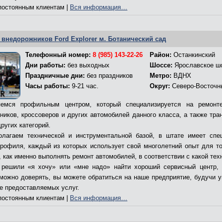
остоянным клиентам |
Вся информация…
 внедорожников Ford Explorer м. Ботанический сад
Телефонный номер:
8 (985) 143-22-26
Район:
Останкинский
Дни работы:
без выходных
Шоссе:
Ярославское ш
Праздничные дни:
без праздников
Метро:
ВДНХ
Часы работы:
9-21 час.
Округ:
Северо-Восточн
емся профильным центром, который специализируется на ремонт
ников, кроссоверов и других автомобилей данного класса, а также тра
ругих категорий.
лагаем технической и инструментальной базой, в штате имеет спе
профиля, каждый из которых использует свой многолетний опыт для то
 как именно выполнять ремонт автомобилей, в соответствии с какой тех
решили «я хочу» или «мне надо» найти хороший сервисный центр,
 можно доверять, вы можете обратиться на наше предприятие, будучи 
ве предоставляемых услуг.
остоянным клиентам |
Вся информация…