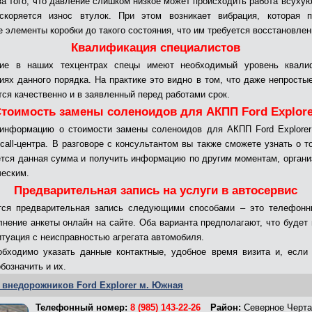
-за того, что давление слишком низкое может происходить работа всухую
скоряется износ втулок. При этом возникает вибрация, которая п
е элементы коробки до такого состояния, что им требуется восстановлен
Квалификация специалистов
ие в наших техцентрах спецы имеют необходимый уровень квали
иях данного порядка. На практике это видно в том, что даже непросты
ся качественно и в заявленный перед работами срок.
тоимость замены соленоидов для АКПП Ford Explor
информацию о стоимости замены соленоидов для АКПП Ford Explore
call-центра. В разговоре с консультантом вы также сможете узнать о то
тся данная сумма и получить информацию по другим моментам, орган
ческим.
Предварительная запись на услуги в автосервис
тся предварительная запись следующими способами – это телефонны
лнение анкеты онлайн на сайте. Оба варианта предполагают, что будет
итуация с неисправностью агрегата автомобиля.
обходимо указать данные контактные, удобное время визита и, если
бозначить и их.
 внедорожников Ford Explorer м. Южная
Телефонный номер:
8 (985) 143-22-26
Район:
Северное Черта