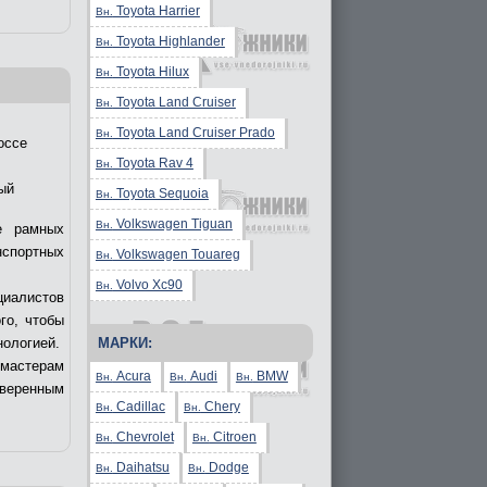
Toyota Harrier
Вн.
Toyota Highlander
Вн.
Toyota Hilux
Вн.
Toyota Land Cruiser
Вн.
Toyota Land Cruiser Prado
Вн.
оссе
Toyota Rav 4
Вн.
ый
Toyota Sequoia
Вн.
Volkswagen Tiguan
Вн.
е рамных
нспортных
Volkswagen Touareg
Вн.
Volvo Xc90
Вн.
циалистов
го, чтобы
МАРКИ:
нологией.
 мастерам
Acura
Audi
BMW
Вн.
Вн.
Вн.
уверенным
Cadillac
Chery
Вн.
Вн.
Chevrolet
Citroen
Вн.
Вн.
Daihatsu
Dodge
Вн.
Вн.