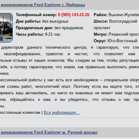
 внедорожников Ford Explorer г. Люберцы
Телефонный номер:
8 (985) 143-22-26
Район:
Выхино-Жулеби
Дни работы:
без выходных
Шоссе:
Волгоградский
Праздничные дни:
без праздников
проспект
Часы работы:
9-21 час.
Метро:
Рязанский прос
Округ:
Юго-Восточный
директором данного технического центра, я гарантирую, что сп
т квалифицированно, грамотно и честно, что позволяет нам 
льные отзывы от наших клиентов. Мы следим за тем, чтобы репутация
себя, а потому гарантируем, что знаем, как правильно выполнить ремо
ника.
ессиональной работы у нас есть все необходимое – специальное обор
кие схемы работ, многолетний опыт. Поэтому если вы ищете того, к
ировать ваш автомобиль, но никто из знакомых не может вам подсказ
ятие, обращайтесь к нам, и вы убедитесь, что отзывы о нас пр
ны.
остоянным клиентам |
Вся информация…
 внедорожников Ford Explorer м. Речной вокзал