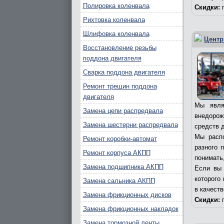
Полировка коленвала
Скидки:
п
Рихтовка коленвала
Шлифовка коленвала
Центр
Восстановление резьбы
поддона двигателя
Сварка поддона двигателя
Ремонт трещин поддона
двигателя
Мы явля
Замена цепи распредвала
внедорож
Замена шестерни распредвала
средств д
Мы распо
Ремонт коробки-автомат
разного 
Ремонт корпуса АКПП
понимать,
Замена подшипника АКПП
Если вы 
которого
Замена сальника АКПП
в качест
Замена фрикционных дисков
Скидки:
п
Замена фрикционных накладок
Замена тормозной ленты