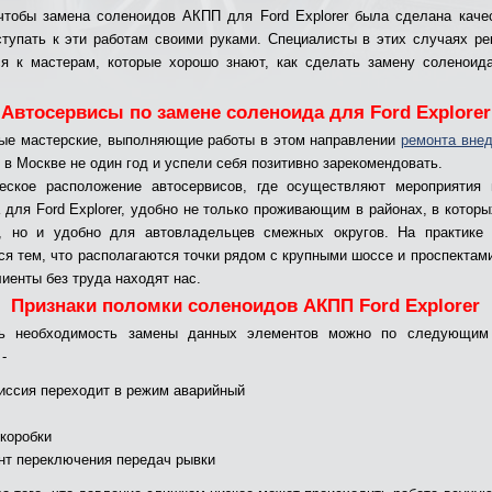
чтобы замена соленоидов АКПП для Ford Explorer была сделана каче
ступать к эти работам своими руками. Специалисты в этих случаях р
я к мастерам, которые хорошо знают, как сделать замену соленоид
Автосервисы по замене соленоида для Ford Explorer
е мастерские, выполняющие работы в этом направлении
ремонта вне
т в Москве не один год и успели себя позитивно зарекомендовать.
ческое расположение автосервисов, где осуществляют мероприятия 
 для Ford Explorer, удобно не только проживающим в районах, в которы
я, но и удобно для автовладельцев смежных округов. На практике 
ся тем, что располагаются точки рядом с крупными шоссе и проспектами
лиенты без труда находят нас.
Признаки поломки соленоидов АКПП Ford Explorer
ть необходимость замены данных элементов можно по следующим
-
иссия переходит в режим аварийный
 коробки
нт переключения передач рывки