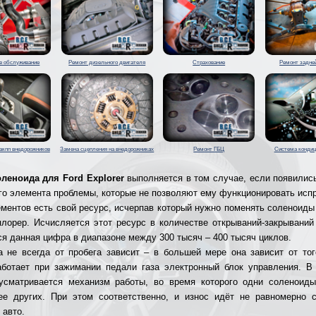
е обслуживание
Ремонт дизельного двигателя
Страхование
Ремонт задне
акпп внедорожников
Замена сцепления на внедорожниках
Ремонт ГБЦ
Система кондиц
леноида для Ford Explorer
выполняется в том случае, если появилис
го элемента проблемы, которые не позволяют ему функционировать исп
ементов есть свой ресурс, исчерпав который нужно поменять соленоид
лорер. Исчисляется этот ресурс в количестве открываний-закрываний
я данная цифра в диапазоне между 300 тысяч – 400 тысяч циклов.
 не всегда от пробега зависит – в большей мере она зависит от тог
ботает при зажимании педали газа электронный блок управления. В
усматривается механизм работы, во время которого одни соленоиды
ее других. При этом соответственно, и износ идёт не равномерно 
 авто.