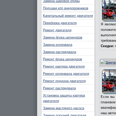
Замена шаровой опоры
Подушки кпп внедорожников
Капитальный ремонт двигателя
Переборка двигателя
Я являюс
положит
Ремонт двигателя
выполня
Замена блока цилиндров
требован
Замена коленвала
Скидки:
п
Замена распредвала
Ремонт блока цилиндров
Центр
Ремонт картера двигателя
Ремонт коленвала двигателя
Ремонт поддона двигателя
Ремонт распредвала
Установка защиты картера
Если вы 
двигателя
плановое
квалифиц
Замена масляного насоса
наш авто
Замена поршней двигателя