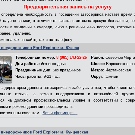
Предварительная запись на услугу
 определена необходимость в посещении автосервиса настаёт время 
 В случае записи, в отличие от визита в автомастерскую без записи, не
ости в ожидании в очереди, либо в решении иных вопросов, которые 
ранее, удалённо.
можна как на сайте, так и по телефону.
 внедорожников Ford Explorer м. Южная
Телефонный номер:
8 (985) 143-22-26
Район:
Северное Черта
Дни работы:
без выходных
Шоссе:
Варшавское шо
Праздничные дни:
без праздников
Метро:
Чертановская
Часы работы:
9-21 час.
Округ:
Южный
ь директором данного автосервиса и забочусь о том, чтобы клиенты 
ельные отзывы, а ремонт внедорожников и автомобилей других
лся на должном профессиональном уровне в соответствии с совр
иями и рекомендациями производителя.
остоянным клиентам |
Вся информация…
 внедорожников Ford Explorer м. Кунцевская