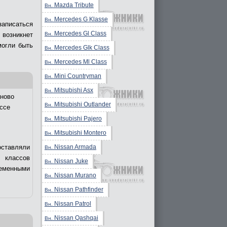
Mazda Tribute
Вн.
Mercedes G Klasse
Вн.
записаться
Mercedes Gl Class
Вн.
 возникнет
могли быть
Mercedes Glk Class
Вн.
Mercedes Ml Class
Вн.
Mini Countryman
Вн.
Mitsubishi Asx
Вн.
ново
Mitsubishi Outlander
Вн.
ссе
Mitsubishi Pajero
Вн.
Mitsubishi Montero
Вн.
Nissan Armada
оставляли
Вн.
 классов
Nissan Juke
Вн.
еменными
Nissan Murano
Вн.
Nissan Pathfinder
Вн.
Nissan Patrol
Вн.
Nissan Qashqai
Вн.