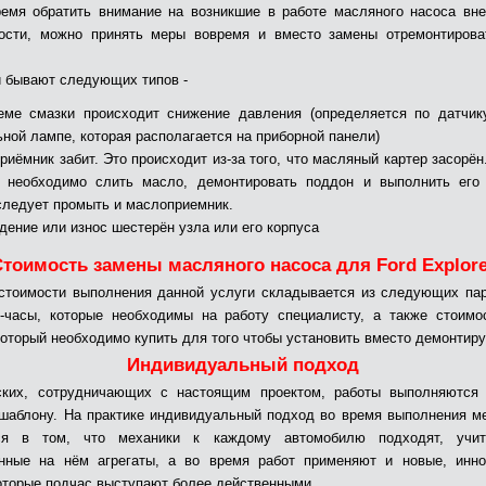
емя обратить внимание на возникшие в работе масляного насоса вн
ности, можно принять меры вовремя и вместо замены отремонтирова
 бывают следующих типов -
еме смазки происходит снижение давления (определяется по датчик
ьной лампе, которая располагается на приборной панели)
риёмник забит. Это происходит из-за того, что масляный картер засорён
 необходимо слить масло, демонтировать поддон и выполнить его 
следует промыть и маслоприемник.
дение или износ шестерён узла или его корпуса
Стоимость замены масляного насоса для Ford Explore
стоимости выполнения данной услуги складывается из следующих па
-часы, которые необходимы на работу специалисту, а также стоимо
 который необходимо купить для того чтобы установить вместо демонтиру
Индивидуальный подход
ских, сотрудничающих с настоящим проектом, работы выполняются 
 шаблону. На практике индивидуальный подход во время выполнения м
ся в том, что механики к каждому автомобилю подходят, учи
енные на нём агрегаты, а во время работ применяют и новые, инно
оторые подчас выступают более действенными.