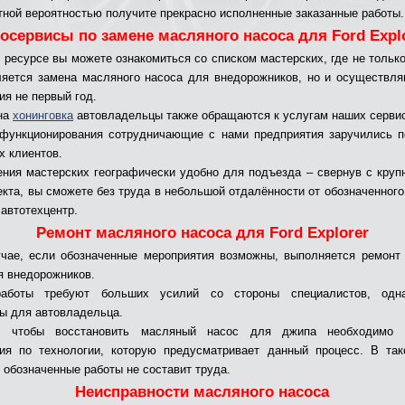
тной вероятностью получите прекрасно исполненные заказанные работы.
осервисы по замене масляного насоса для Ford Expl
 ресурсе вы можете ознакомиться со списком мастерских, где не только
яется замена масляного насоса для внедорожников, но и осуществл
ия не первый год.
на
хонинговка
автовладельцы также обращаются к услугам наших серви
функционирования сотрудничающие с нами предприятия заручились 
х клиентов.
ния мастерских географически удобно для подъезда – свернув с круп
екта, вы сможете без труда в небольшой отдалённости от обозначенного
 автотехцентр.
Ремонт масляного насоса для Ford Explorer
чае, если обозначенные мероприятия возможны, выполняется ремонт
я внедорожников.
аботы требуют больших усилий со стороны специалистов, одн
ы для автовладельца.
, чтобы восстановить масляный насос для джипа необходимо 
ия по технологии, которую предусматривает данный процесс. В та
 обозначенные работы не составит труда.
Неисправности масляного насоса