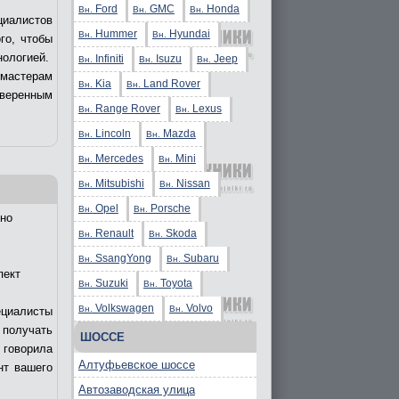
Ford
GMC
Honda
Вн.
Вн.
Вн.
циалистов
Hummer
Hyundai
Вн.
Вн.
го, чтобы
нологией.
Infiniti
Isuzu
Jeep
Вн.
Вн.
Вн.
 мастерам
Kia
Land Rover
Вн.
Вн.
уверенным
Range Rover
Lexus
Вн.
Вн.
Lincoln
Mazda
Вн.
Вн.
Mercedes
Mini
Вн.
Вн.
Mitsubishi
Nissan
Вн.
Вн.
Opel
Porsche
Вн.
Вн.
но
Renault
Skoda
Вн.
Вн.
SsangYong
Subaru
Вн.
Вн.
пект
Suzuki
Toyota
Вн.
Вн.
Volkswagen
Volvo
Вн.
Вн.
ециалисты
получать
ШОССЕ
 говорила
Алтуфьевское шоссе
нт вашего
Автозаводская улица