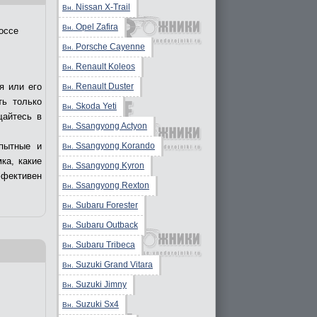
Nissan X-Trail
Вн.
Opel Zafira
Вн.
оссе
Porsche Cayenne
Вн.
Renault Koleos
Вн.
Renault Duster
я или его
Вн.
ть только
Skoda Yeti
Вн.
щайтесь в
Ssangyong Actyon
Вн.
Ssangyong Korando
пытные и
Вн.
ка, какие
Ssangyong Kyron
Вн.
ффективен
Ssangyong Rexton
Вн.
Subaru Forester
Вн.
Subaru Outback
Вн.
Subaru Tribeca
Вн.
Suzuki Grand Vitara
Вн.
Suzuki Jimny
Вн.
Suzuki Sx4
Вн.