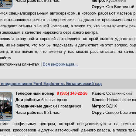
Часы работы:
9-21 час.
Метро:
Кузьминки
Округ:
Юго-Восточный
мся специализированным автосервисом, в котором работают мастера р
и выполняющие ремонт внедорожников на должном профессионально
верждают отзывы о нашей компании, а также то, что наши клиенты ре
м знакомым в качестве надежного сервисного центра.
решили «хочу найти хороший автосервис», который сможет удовлетво
я, но не знаете, кто мог бы подсказать и дать ответ на этот вопрос, об
ентр, и вы поймете, что именно у нас можно рассчитывать на качес
работу.
остоянным клиентам |
Вся информация…
 внедорожников Ford Explorer м. Ботанический сад
Телефонный номер:
8 (985) 143-22-26
Район:
Останкинский
Дни работы:
без выходных
Шоссе:
Ярославское ш
Праздничные дни:
без праздников
Метро:
ВДНХ
Часы работы:
9-21 час.
Округ:
Северо-Восточн
емся профильным центром, который специализируется на ремонт
ников, кроссоверов и других автомобилей данного класса, а также тра