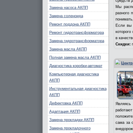
средств д
Мы распо
Замена насоса АКПП
разного 
Замена соленоида
понимать,
Ремонт поддона АКПП
Если вы 
которого
Ремонт гидротрансформатора
в качест
Замена гидротрансформатора
Скидки:
п
Замена масла АКПП
Полная замена масла АКПП
Центр
Диагностика коробки-автомат
Компьютерная диагностика
АКПП
Инструментальная диагностика
АКПП
Дефектовка АКПП
Являясь 
работаю
Адаптация АКПП
положите
Замена прокладки АКПП
сама за 
Замена прокладочного
внедорож