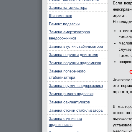
Если вовр
Замена катализатора
неисправ
агрегат.
Шиномонтаж
Неполадки
Ремонт подвески
в сист
Замена амортизаторов
сигнал
внедорожников
маслоп
Замена втулки стабилизатора
случае
Замена подушки двигателя
Также 
повреж
Замена подушки подрамника
Замена поперечного
стабилизатора
Значение 
Замена пружин внедорожника
это нормо
агрегата,
Замена рычага подвески
Замена сайлентблоков
В мастер
Замена стойки стабилизатора
строго по
Замена ступичных
выражает
подшипников
установл
методы, к