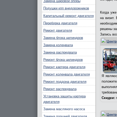
Замена шаровой опоры
Подушки кпп внедорожников
Когда уже
Капитальный ремонт двигателя
на визит.
Переборка двигателя
необходим
решены за
Ремонт двигателя
Запись воз
Замена блока цилиндров
Центр
Замена коленвала
Замена распредвала
Ремонт блока цилиндров
Ремонт картера двигателя
Ремонт коленвала двигателя
Я являюс
положит
Ремонт поддона двигателя
выполня
Ремонт распредвала
требован
Установка защиты картера
Скидки:
п
двигателя
Замена масляного насоса
Центр
Замена поршней двигателя