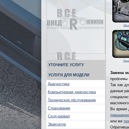
Обсл
Ремо
УТОЧНИТЕ УСЛУГУ
Замена ма
УСЛУГИ ДЛЯ МОДЕЛИ
проблемы 
Диагностика
Так как д
данные ра
Компьютерная диагностика
специали
Техническое обслуживание
масляного
Страхование
Во время 
повышенн
Сход-развал
или же
те
Эвакуатор
Обративш