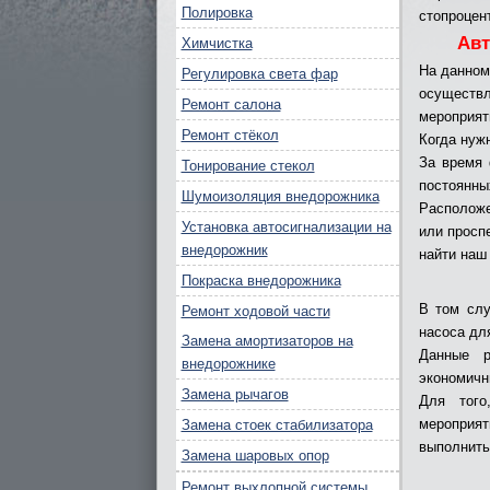
Полировка
стопроцен
Авт
Химчистка
На данном
Регулировка света фар
осуществл
Ремонт салона
мероприят
Ремонт стёкол
Когда нуж
За время 
Тонирование стекол
постоянны
Шумоизоляция внедорожника
Расположе
Установка автосигнализации на
или просп
внедорожник
найти наш
Покраска внедорожника
В том слу
Ремонт ходовой части
насоса дл
Замена амортизаторов на
Данные р
внедорожнике
экономичн
Замена рычагов
Для того
мероприят
Замена стоек стабилизатора
выполнить
Замена шаровых опор
Ремонт выхлопной системы