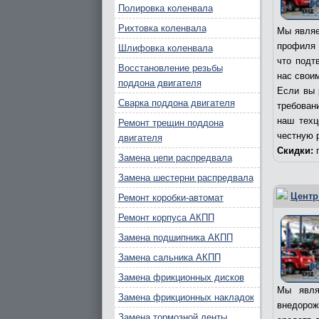
Полировка коленвала
Рихтовка коленвала
Мы являе
профиля 
Шлифовка коленвала
что подт
Восстановление резьбы
нас свои
поддона двигателя
Если вы 
Сварка поддона двигателя
требовани
наш техц
Ремонт трещин поддона
честную 
двигателя
Скидки:
п
Замена цепи распредвала
Замена шестерни распредвала
Центр
Ремонт коробки-автомат
Ремонт корпуса АКПП
Замена подшипника АКПП
Замена сальника АКПП
Замена фрикционных дисков
Мы явля
Замена фрикционных накладок
внедорож
Замена тормозной ленты