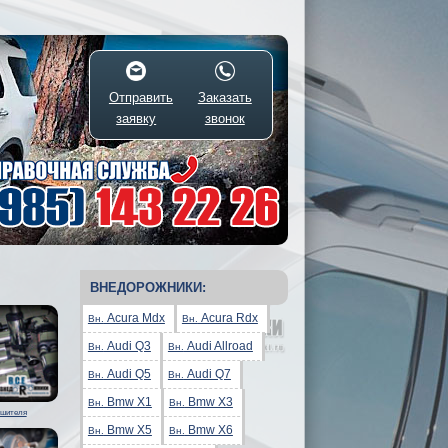
Отправить
Заказать
заявку
звонок
ВНЕДОРОЖНИКИ:
Acura Mdx
Acura Rdx
Вн.
Вн.
Audi Q3
Audi Allroad
Вн.
Вн.
Audi Q5
Audi Q7
Вн.
Вн.
Bmw X1
Bmw X3
Вн.
Вн.
ушителя
Bmw X5
Bmw X6
Вн.
Вн.