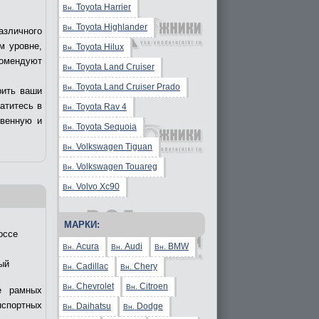
Toyota Harrier
Вн.
Toyota Highlander
Вн.
азличного
м уровне,
Toyota Hilux
Вн.
комендуют
Toyota Land Cruiser
Вн.
Toyota Land Cruiser Prado
Вн.
рить ваши
ратитесь в
Toyota Rav 4
Вн.
твенную и
Toyota Sequoia
Вн.
Volkswagen Tiguan
Вн.
Volkswagen Touareg
Вн.
Volvo Xc90
Вн.
МАРКИ:
оссе
Acura
Audi
BMW
Вн.
Вн.
Вн.
ый
Cadillac
Chery
Вн.
Вн.
Chevrolet
Citroen
Вн.
Вн.
е рамных
нспортных
Daihatsu
Dodge
Вн.
Вн.