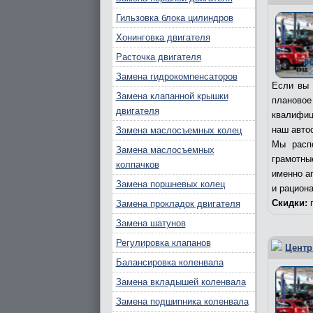
Гильзовка блока цилиндров
Хонинговка двигателя
Расточка двигателя
Замена гидрокомпенсаторов
Если вы 
Замена клапанной крышки
плановое
двигателя
квалифиц
наш авто
Замена маслосъемных колец
Мы расп
Замена маслосъемных
грамотны
колпачков
именно а
Замена поршневых колец
и рацион
Скидки:
п
Замена прокладок двигателя
Замена шатунов
Регулировка клапанов
Центр
Балансировка коленвала
Замена вкладышей коленвала
Замена подшипника коленвала