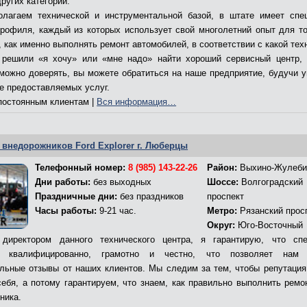
ругих категорий.
лагаем технической и инструментальной базой, в штате имеет спе
профиля, каждый из которых использует свой многолетний опыт для то
 как именно выполнять ремонт автомобилей, в соответствии с какой тех
решили «я хочу» или «мне надо» найти хороший сервисный центр,
 можно доверять, вы можете обратиться на наше предприятие, будучи 
ве предоставляемых услуг.
остоянным клиентам |
Вся информация…
 внедорожников Ford Explorer г. Люберцы
Телефонный номер:
8 (985) 143-22-26
Район:
Выхино-Жулеби
Дни работы:
без выходных
Шоссе:
Волгоградский
Праздничные дни:
без праздников
проспект
Часы работы:
9-21 час.
Метро:
Рязанский прос
Округ:
Юго-Восточный
директором данного технического центра, я гарантирую, что сп
т квалифицированно, грамотно и честно, что позволяет нам 
льные отзывы от наших клиентов. Мы следим за тем, чтобы репутация
себя, а потому гарантируем, что знаем, как правильно выполнить ремо
ника.