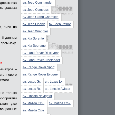
Jeep Commander
едорожника
Вн.
ть данный
Jeep Compass
Вн.
Jeep Grand Cherokee
Вн.
Jeep Liberty
Jeep Patriot
Вн.
Вн.
у, либо по
Jeep Wrangler
Вн.
. В данном
Kia Sorento
Вн.
промывку.
Kia Sportage
Вн.
Land Rover Discovery
Вн.
Land Rover Freelander
Вн.
r
Range Rover Sport
Вн.
раметров –
Range Rover Evogue
сть нового
Вн.
емого.
Lexus Gx
Lexus Lx
Вн.
Вн.
Lexus Rx
Lincoln Aviator
Вн.
Вн.
не только
Lincoln Navigator
Вн.
ероприятий
Mazda Cx-5
Mazda Cx-7
тывая уже
Вн.
Вн.
вационные
Mazda Cx-9
Вн.