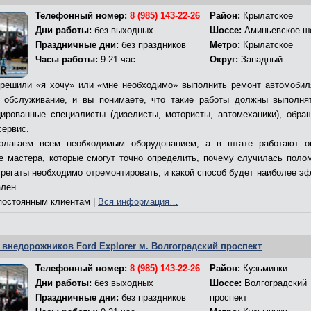
Телефонный номер:
8 (985) 143-22-26
Район:
Крылатское
Дни работы:
без выходных
Шоссе:
Аминьевское ш
Праздничные дни:
без праздников
Метро:
Крылатское
Часы работы:
9-21 час.
Округ:
Западный
решили «я хочу» или «мне необходимо» выполнить ремонт автомобил
 обслуживание, и вы понимаете, что такие работы должны выполня
ированные специалисты (дизелисты, мотористы, автомеханики), обра
сервис.
олагаем всем необходимым оборудованием, а в штате работают о
е мастера, которые смогут точно определить, почему случилась полом
грегаты необходимо отремонтировать, и какой способ будет наиболее э
ален.
остоянным клиентам |
Вся информация…
 внедорожников Ford Explorer м. Волгоградский проспект
Телефонный номер:
8 (985) 143-22-26
Район:
Кузьминки
Дни работы:
без выходных
Шоссе:
Волгоградский
Праздничные дни:
без праздников
проспект