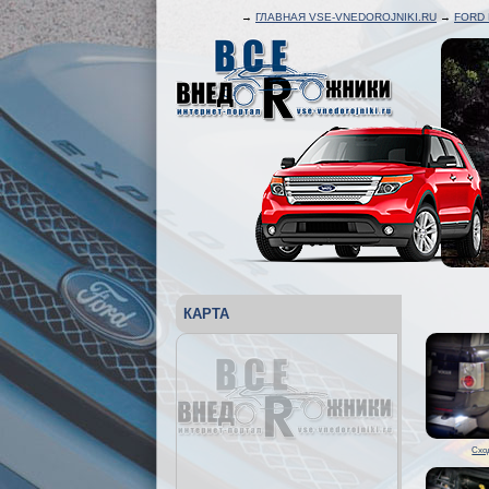
→
ГЛАВНАЯ VSE-VNEDOROJNIKI.RU
→
FORD
КАРТА
Схо