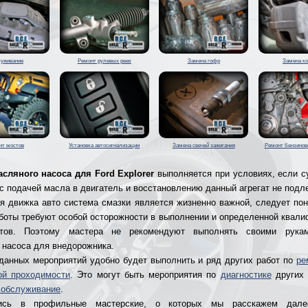
уживание
Ремонт рулевых реек
Замена гофр
Замена к
нт мостов
Установка автосигнализации
Замена свечей зажигания
Ремонт бензинов
сляного насоса для Ford Explorer
выполняется при условиях, если 
с подачей масла в двигатель и восстановлению данный агрегат не подл
ля движка авто система смазки является жизненно важной, следует пон
боты требуют особой осторожности в выполнении и определенной квали
стов. Поэтому мастера не рекомендуют выполнять своими рука
 насоса для внедорожника.
данных мероприятий удобно будет выполнить и ряд других работ по
ре
ой проходимости
. Это могут быть мероприятия по
диагностике
других 
хобслуживание
.
ись в профильные мастерские, о которых мы расскажем дал