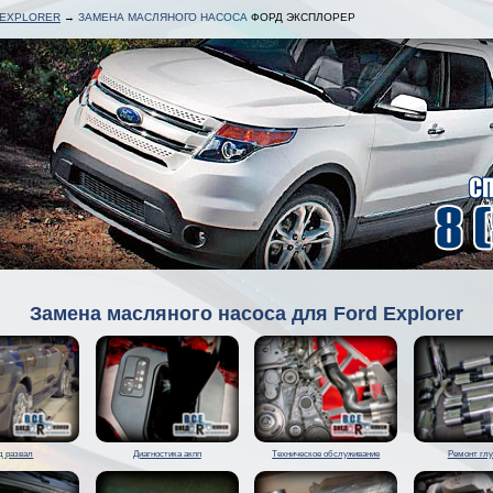
 EXPLORER
→
ЗАМЕНА МАСЛЯНОГО НАСОСА
ФОРД ЭКСПЛОРЕР
Замена масляного насоса для Ford Explorer
д развал
Диагностика акпп
Техническое обслуживание
Ремонт гл