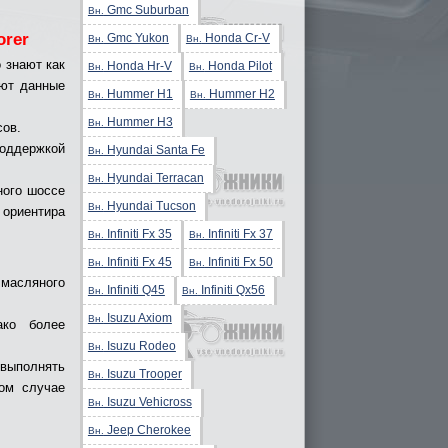
Gmc Suburban
Вн.
orer
Gmc Yukon
Honda Cr-V
Вн.
Вн.
 знают как
Honda Hr-V
Honda Pilot
Вн.
Вн.
яют данные
Hummer H1
Hummer H2
Вн.
Вн.
Hummer H3
Вн.
сов.
поддержкой
Hyundai Santa Fe
Вн.
Hyundai Terracan
Вн.
ного шоссе
Hyundai Tucson
Вн.
 ориентира
Infiniti Fx 35
Infiniti Fx 37
Вн.
Вн.
Infiniti Fx 45
Infiniti Fx 50
Вн.
Вн.
 масляного
Infiniti Q45
Infiniti Qx56
Вн.
Вн.
Isuzu Axiom
Вн.
ако более
Isuzu Rodeo
Вн.
выполнять
Isuzu Trooper
Вн.
ком случае
Isuzu Vehicross
Вн.
Jeep Cherokee
Вн.