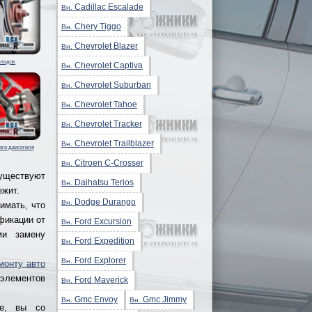
Cadillac Escalade
Вн.
Chery Tiggo
Вн.
Chevrolet Blazer
Вн.
олодок
Chevrolet Captiva
Вн.
Chevrolet Suburban
Вн.
Chevrolet Tahoe
Вн.
Chevrolet Tracker
Вн.
Chevrolet Trailblazer
Вн.
ого двигателя
Citroen C-Crosser
Вн.
существуют
Daihatsu Terios
Вн.
ежит.
Dodge Durango
Вн.
имать, что
фикации от
Ford Excursion
Вн.
ми замену
Ford Expedition
Вн.
Ford Explorer
Вн.
монту авто
элементов
Ford Maverick
Вн.
Gmc Envoy
Gmc Jimmy
Вн.
Вн.
ее, вы со